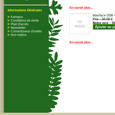
En savoir plus...
Informations Générales
Interface USB +
A propos
Prix :
33.00 €
Conditions de vente
Notre prix :
16
Plan d'accès
Ajouter au p
Newsletter
Convertisseur d'unités
Nos vidéos
En savoir plus...