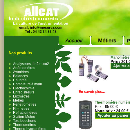
La culture de l'instrumentation
email:
info@mesurez.com
Tél : 04 42 34 83 48
Nos produits
Manomètre
Prix :
201.
Analyseurs d’o2 et co2
Ajouter a
Anémomètres
Awmètres
Balances
Calibres
Compteurs à main
Electrochimie
En savoir plus...
Enregistreurs
Luxmètres
Mètres
Thermomètre numériqu
Pénétromètres
Prix :
95.00 €
Ph-mètres
Notre prix :
24.00 €
Réfractomètres
Ajouter au panier
Station-Météo
Test bouchons
Thermomètres
Thermo-hygromètres