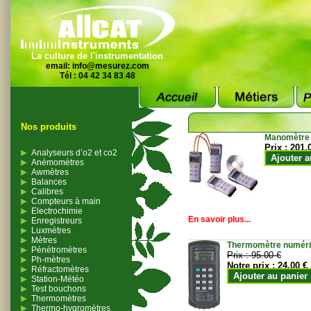
La culture de l'instrumentation
email:
info@mesurez.com
Tél : 04 42 34 83 48
Nos produits
Manomètre
Prix :
201.
Analyseurs d’o2 et co2
Ajouter a
Anémomètres
Awmètres
Balances
Calibres
Compteurs à main
Electrochimie
En savoir plus...
Enregistreurs
Luxmètres
Mètres
Thermomètre numériqu
Pénétromètres
Prix :
95.00 €
Ph-mètres
Notre prix :
24.00 €
Réfractomètres
Ajouter au panier
Station-Météo
Test bouchons
Thermomètres
Thermo-hygromètres