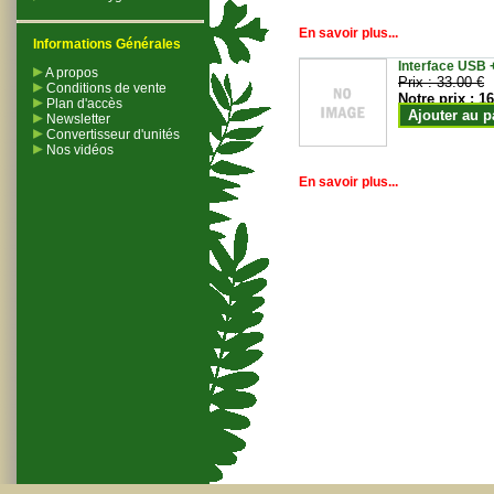
En savoir plus...
Informations Générales
Interface USB +
A propos
Prix :
33.00 €
Conditions de vente
Notre prix :
16
Plan d'accès
Ajouter au p
Newsletter
Convertisseur d'unités
Nos vidéos
En savoir plus...