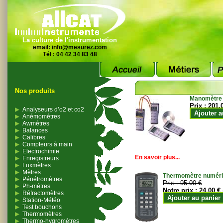
La culture de l'instrumentation
email:
info@mesurez.com
Tél : 04 42 34 83 48
Nos produits
Manomètre
Prix :
201.
Analyseurs d’o2 et co2
Ajouter a
Anémomètres
Awmètres
Balances
Calibres
Compteurs à main
Electrochimie
En savoir plus...
Enregistreurs
Luxmètres
Mètres
Thermomètre numériqu
Pénétromètres
Prix :
95.00 €
Ph-mètres
Notre prix :
24.00 €
Réfractomètres
Ajouter au panier
Station-Météo
Test bouchons
Thermomètres
Thermo-hygromètres