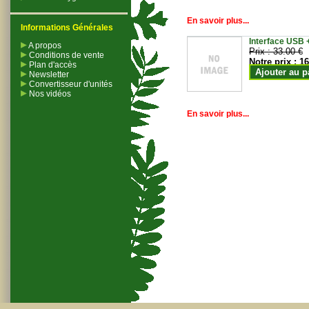
En savoir plus...
Informations Générales
Interface USB +
A propos
Prix :
33.00 €
Conditions de vente
Notre prix :
16
Plan d'accès
Ajouter au p
Newsletter
Convertisseur d'unités
Nos vidéos
En savoir plus...