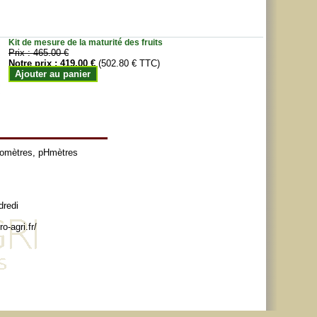
Kit de mesure de la maturité des fruits
Prix :
465.00 €
Notre prix :
419.00 €
(502.80 € TTC)
Ajouter au panier
tomètres
,
pHmètres
dredi
o-agri.fr/