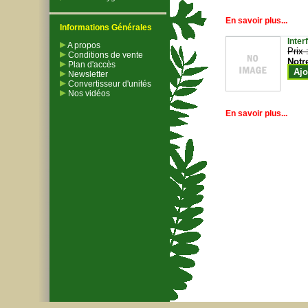
En savoir plus...
Informations Générales
Inter
A propos
Prix 
Conditions de vente
Notr
Plan d'accès
Ajo
Newsletter
Convertisseur d'unités
Nos vidéos
En savoir plus...