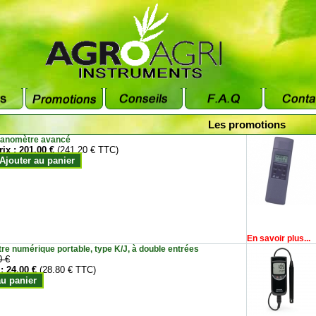
Les promotions
anomètre avancé
rix :
201.00 €
(241.20 € TTC)
Ajouter au panier
En savoir plus...
e numérique portable, type K/J, à double entrées
0 €
 :
24.00 €
(28.80 € TTC)
au panier