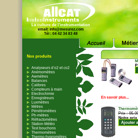
La culture de l'instrumentation
email:
info@mesurez.com
Tél : 04 42 34 83 48
Nos produits
M
P
Analyseurs d’o2 et co2
Anémomètres
Awmètres
Balances
Calibres
Compteurs à main
Electrochimie
En savoir plus...
Enregistreurs
Luxmètres
Mètres
Thermomètr
Pénétromètres
Prix :
95.0
Ph-mètres
Notre prix
Réfractomètres
Ajouter 
Station-Météo
Test bouchons
Thermomètres
Thermo-hygromètres