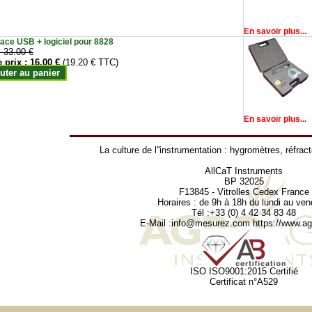
En savoir plus...
face USB + logiciel pour 8828
:
33.00 €
e prix :
16.00 €
(19.20 € TTC)
uter au panier
En savoir plus...
La culture de l''instrumentation :
hygromètres
,
réfrac
AllCaT Instruments
BP 32025
F13845 - Vitrolles Cedex France
Horaires : de 9h à 18h du lundi au ven
Tél :+33 (0) 4 42 34 83 48
E-Mail :
info@mesurez.com
https://www.agr
ISO ISO9001:2015 Certifié
Certificat n°A529