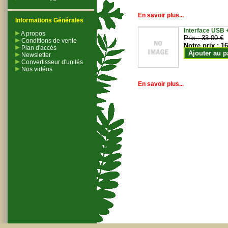
En savoir plus...
Informations Générales
Interface USB +
A propos
Prix :
33.00 €
Conditions de vente
Notre prix :
16
Plan d'accès
Ajouter au p
Newsletter
Convertisseur d'unités
Nos vidéos
En savoir plus...