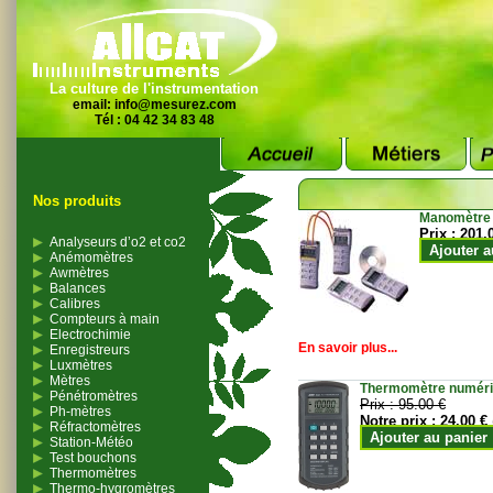
La culture de l'instrumentation
email:
info@mesurez.com
Tél : 04 42 34 83 48
Nos produits
Manomètre
Prix :
201.
Analyseurs d’o2 et co2
Ajouter a
Anémomètres
Awmètres
Balances
Calibres
Compteurs à main
Electrochimie
En savoir plus...
Enregistreurs
Luxmètres
Mètres
Thermomètre numériqu
Pénétromètres
Prix :
95.00 €
Ph-mètres
Notre prix :
24.00 €
Réfractomètres
Ajouter au panier
Station-Météo
Test bouchons
Thermomètres
Thermo-hygromètres