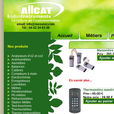
La culture de l'instrumentation
email:
info@mesurez.com
Tél : 04 42 34 83 48
Nos produits
Manomètre
Prix :
201.
Analyseurs d’o2 et co2
Ajouter a
Anémomètres
Awmètres
Balances
Calibres
Compteurs à main
Electrochimie
En savoir plus...
Enregistreurs
Luxmètres
Mètres
Thermomètre numériqu
Pénétromètres
Prix :
95.00 €
Ph-mètres
Notre prix :
24.00 €
Réfractomètres
Ajouter au panier
Station-Météo
Test bouchons
Thermomètres
Thermo-hygromètres