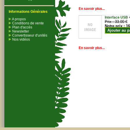
En savoir plus...
Informations Générales
Interface USB +
A propos
Prix :
33.00 €
Conditions de vente
Notre prix :
16
Plan d'accès
Ajouter au p
Newsletter
Convertisseur d'unités
Nos vidéos
En savoir plus...