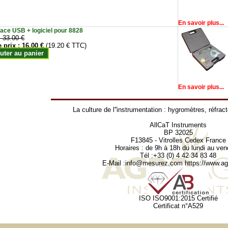
En savoir plus...
face USB + logiciel pour 8828
:
33.00 €
e prix :
16.00 €
(19.20 € TTC)
uter au panier
En savoir plus...
La culture de l''instrumentation :
hygromètres
,
réfrac
AllCaT Instruments
BP 32025
F13845 - Vitrolles Cedex France
Horaires : de 9h à 18h du lundi au ven
Tél :+33 (0) 4 42 34 83 48
E-Mail :
info@mesurez.com
https://www.agr
ISO ISO9001:2015 Certifié
Certificat n°A529