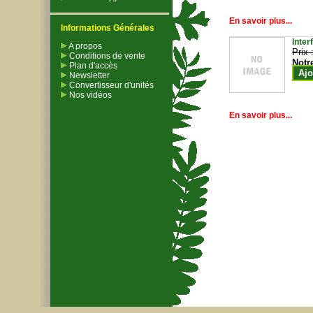
En savoir plus...
Informations Générales
Inter
A propos
Prix 
Conditions de vente
Notr
Plan d'accès
Ajo
Newsletter
Convertisseur d'unités
Nos vidéos
En savoir plus...