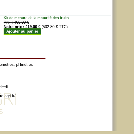
Kit de mesure de la maturité des fruits
Prix :
465.00 €
Notre prix :
419.00 €
(502.80 € TTC)
Ajouter au panier
tomètres
,
pHmètres
dredi
o-agri.fr/