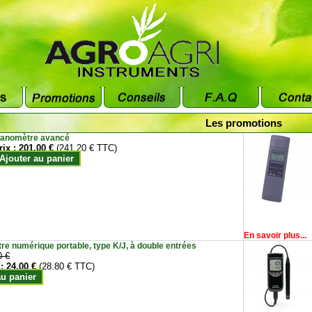
Les promotions
anomètre avancé
rix :
201.00 €
(241.20 € TTC)
Ajouter au panier
En savoir plus...
e numérique portable, type K/J, à double entrées
0 €
 :
24.00 €
(28.80 € TTC)
au panier