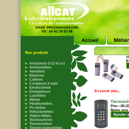
La culture de l'instrumentation
email:
info@mesurez.com
Tél : 04 42 34 83 48
Nos produits
M
P
Analyseurs d’o2 et co2
Anémomètres
Awmètres
Balances
Calibres
Compteurs à main
Electrochimie
En savoir plus...
Enregistreurs
Luxmètres
Mètres
Thermomètr
Pénétromètres
Prix :
95.0
Ph-mètres
Notre prix
Réfractomètres
Ajouter 
Station-Météo
Test bouchons
Thermomètres
Thermo-hygromètres