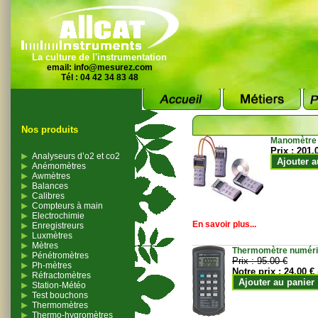
La culture de l'instrumentation
email:
info@mesurez.com
Tél : 04 42 34 83 48
Nos produits
Manomètre
Prix :
201.
Analyseurs d’o2 et co2
Ajouter a
Anémomètres
Awmètres
Balances
Calibres
Compteurs à main
Electrochimie
En savoir plus...
Enregistreurs
Luxmètres
Mètres
Thermomètre numériqu
Pénétromètres
Prix :
95.00 €
Ph-mètres
Notre prix :
24.00 €
Réfractomètres
Ajouter au panier
Station-Météo
Test bouchons
Thermomètres
Thermo-hygromètres