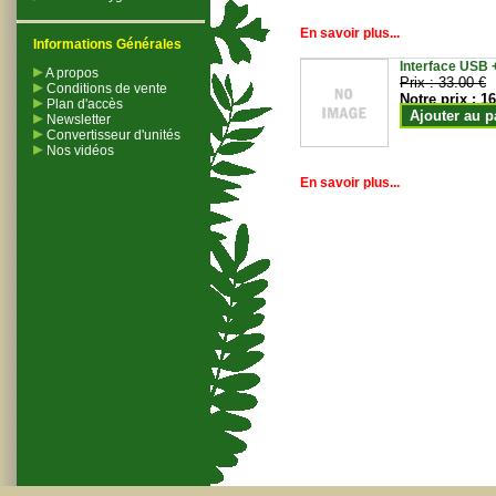
En savoir plus...
Informations Générales
Interface USB +
A propos
Prix :
33.00 €
Conditions de vente
Notre prix :
16
Plan d'accès
Ajouter au p
Newsletter
Convertisseur d'unités
Nos vidéos
En savoir plus...