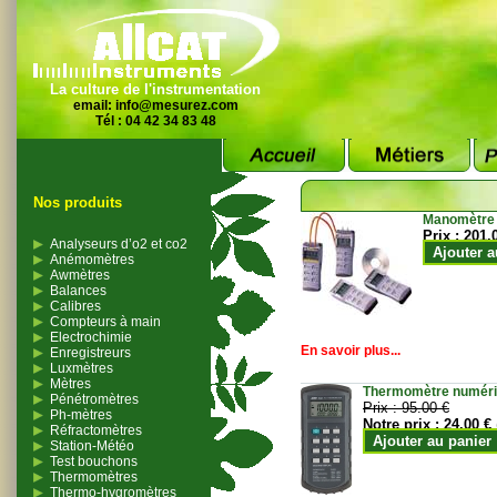
La culture de l'instrumentation
email:
info@mesurez.com
Tél : 04 42 34 83 48
Nos produits
Manomètre
Prix :
201.
Analyseurs d’o2 et co2
Ajouter a
Anémomètres
Awmètres
Balances
Calibres
Compteurs à main
Electrochimie
En savoir plus...
Enregistreurs
Luxmètres
Mètres
Thermomètre numériqu
Pénétromètres
Prix :
95.00 €
Ph-mètres
Notre prix :
24.00 €
Réfractomètres
Ajouter au panier
Station-Météo
Test bouchons
Thermomètres
Thermo-hygromètres