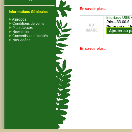
En savoir plus...
Informations Générales
Interface USB +
A propos
Prix :
33.00 €
Conditions de vente
Notre prix :
16
Plan d'accès
Ajouter au p
Newsletter
Convertisseur d'unités
Nos vidéos
En savoir plus...