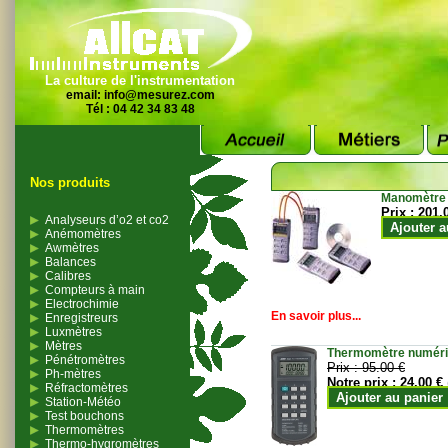
La culture de l'instrumentation
email:
info@mesurez.com
Tél : 04 42 34 83 48
Nos produits
Manomètre
Prix :
201.
Analyseurs d’o2 et co2
Ajouter a
Anémomètres
Awmètres
Balances
Calibres
Compteurs à main
Electrochimie
En savoir plus...
Enregistreurs
Luxmètres
Mètres
Thermomètre numériqu
Pénétromètres
Prix :
95.00 €
Ph-mètres
Notre prix :
24.00 €
Réfractomètres
Ajouter au panier
Station-Météo
Test bouchons
Thermomètres
Thermo-hygromètres