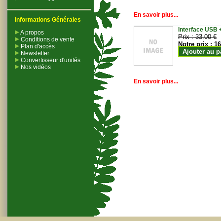
En savoir plus...
Informations Générales
Interface USB +
A propos
Prix :
33.00 €
Conditions de vente
Notre prix :
16
Plan d'accès
Ajouter au p
Newsletter
Convertisseur d'unités
Nos vidéos
En savoir plus...