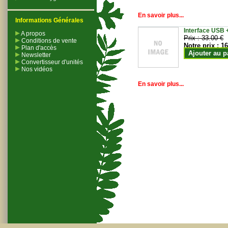
En savoir plus...
Informations Générales
Interface USB +
A propos
Prix :
33.00 €
Conditions de vente
Notre prix :
16
Plan d'accès
Ajouter au p
Newsletter
Convertisseur d'unités
Nos vidéos
En savoir plus...