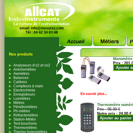
La culture de l'instrumentation
email:
info@mesurez.com
Tél : 04 42 34 83 48
Nos produits
Manomètre
Prix :
201.
Analyseurs d’o2 et co2
Ajouter a
Anémomètres
Awmètres
Balances
Calibres
Compteurs à main
Electrochimie
En savoir plus...
Enregistreurs
Luxmètres
Mètres
Thermomètre numériqu
Pénétromètres
Prix :
95.00 €
Ph-mètres
Notre prix :
24.00 €
Réfractomètres
Ajouter au panier
Station-Météo
Test bouchons
Thermomètres
Thermo-hygromètres