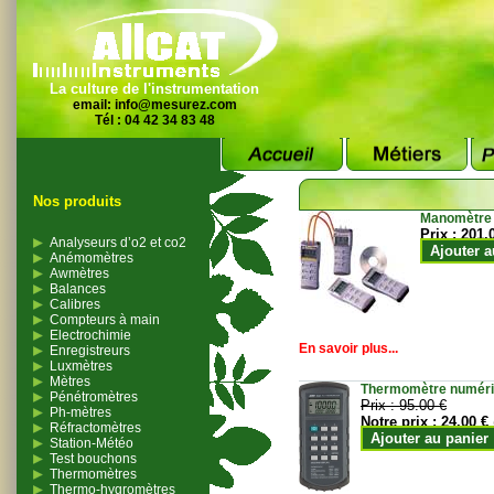
La culture de l'instrumentation
email:
info@mesurez.com
Tél : 04 42 34 83 48
Nos produits
Manomètre
Prix :
201.
Analyseurs d’o2 et co2
Ajouter a
Anémomètres
Awmètres
Balances
Calibres
Compteurs à main
Electrochimie
En savoir plus...
Enregistreurs
Luxmètres
Mètres
Thermomètre numériqu
Pénétromètres
Prix :
95.00 €
Ph-mètres
Notre prix :
24.00 €
Réfractomètres
Ajouter au panier
Station-Météo
Test bouchons
Thermomètres
Thermo-hygromètres