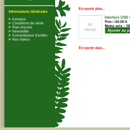
En savoir plus...
Informations Générales
Interface USB +
A propos
Prix :
33.00 €
Conditions de vente
Notre prix :
16
Plan d'accès
Ajouter au p
Newsletter
Convertisseur d'unités
Nos vidéos
En savoir plus...