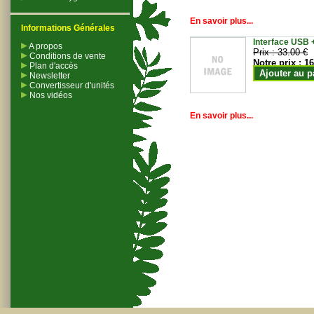
En savoir plus...
Informations Générales
Interface USB +
A propos
Prix :
33.00 €
Conditions de vente
Notre prix :
16
Plan d'accès
Ajouter au p
Newsletter
Convertisseur d'unités
Nos vidéos
En savoir plus...