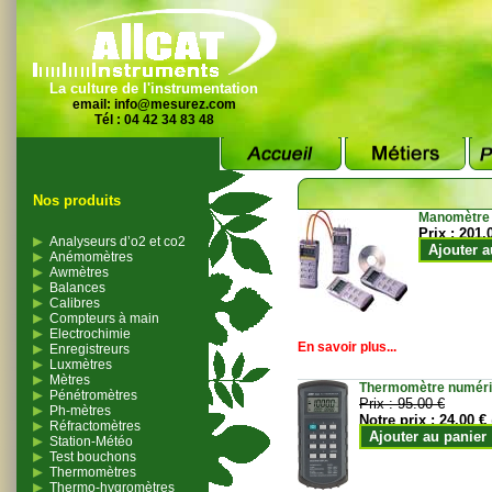
La culture de l'instrumentation
email:
info@mesurez.com
Tél : 04 42 34 83 48
Nos produits
Manomètre
Prix :
201.
Analyseurs d’o2 et co2
Ajouter a
Anémomètres
Awmètres
Balances
Calibres
Compteurs à main
Electrochimie
En savoir plus...
Enregistreurs
Luxmètres
Mètres
Thermomètre numériqu
Pénétromètres
Prix :
95.00 €
Ph-mètres
Notre prix :
24.00 €
Réfractomètres
Ajouter au panier
Station-Météo
Test bouchons
Thermomètres
Thermo-hygromètres