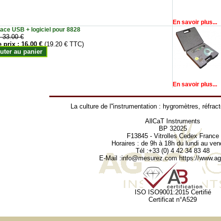
En savoir plus...
face USB + logiciel pour 8828
:
33.00 €
e prix :
16.00 €
(19.20 € TTC)
uter au panier
En savoir plus...
La culture de l''instrumentation :
hygromètres
,
réfrac
AllCaT Instruments
BP 32025
F13845 - Vitrolles Cedex France
Horaires : de 9h à 18h du lundi au ven
Tél :+33 (0) 4 42 34 83 48
E-Mail :
info@mesurez.com
https://www.agr
ISO ISO9001:2015 Certifié
Certificat n°A529