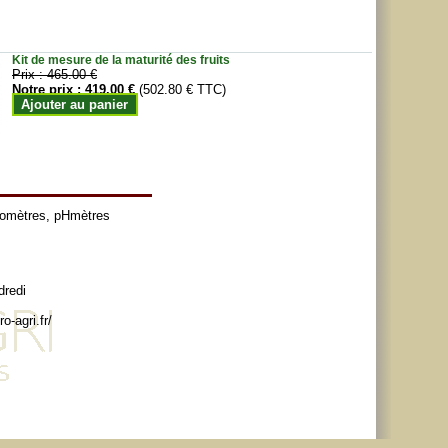
Kit de mesure de la maturité des fruits
Prix :
465.00 €
Notre prix :
419.00 €
(502.80 € TTC)
Ajouter au panier
tomètres
,
pHmètres
dredi
o-agri.fr/