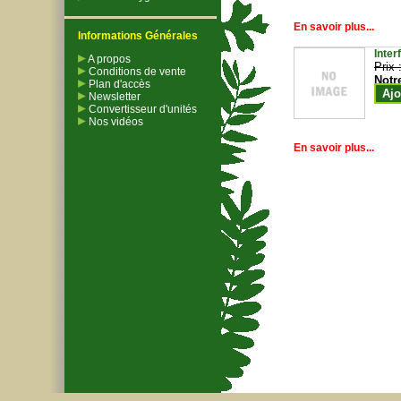
En savoir plus...
Informations Générales
Inter
A propos
Prix 
Conditions de vente
Notr
Plan d'accès
Ajo
Newsletter
Convertisseur d'unités
Nos vidéos
En savoir plus...