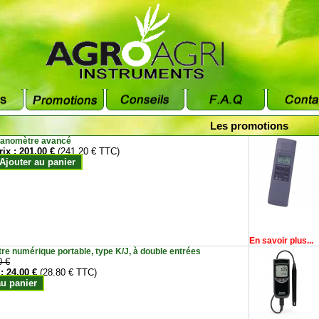
Les promotions
anomètre avancé
rix :
201.00 €
(241.20 € TTC)
Ajouter au panier
En savoir plus...
e numérique portable, type K/J, à double entrées
0 €
 :
24.00 €
(28.80 € TTC)
au panier