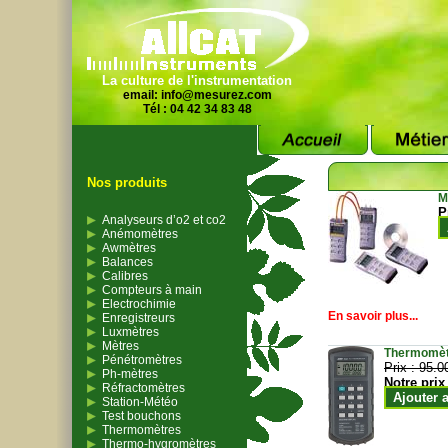
La culture de l'instrumentation
email:
info@mesurez.com
Tél : 04 42 34 83 48
Nos produits
M
P
Analyseurs d’o2 et co2
Anémomètres
Awmètres
Balances
Calibres
Compteurs à main
Electrochimie
En savoir plus...
Enregistreurs
Luxmètres
Mètres
Thermomètr
Pénétromètres
Prix :
95.0
Ph-mètres
Notre prix
Réfractomètres
Ajouter 
Station-Météo
Test bouchons
Thermomètres
Thermo-hygromètres