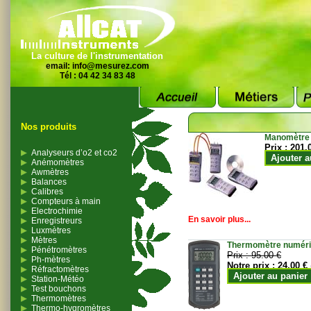
La culture de l'instrumentation
email:
info@mesurez.com
Tél : 04 42 34 83 48
Nos produits
Manomètre
Prix :
201.
Analyseurs d’o2 et co2
Ajouter a
Anémomètres
Awmètres
Balances
Calibres
Compteurs à main
Electrochimie
En savoir plus...
Enregistreurs
Luxmètres
Mètres
Thermomètre numériqu
Pénétromètres
Prix :
95.00 €
Ph-mètres
Notre prix :
24.00 €
Réfractomètres
Ajouter au panier
Station-Météo
Test bouchons
Thermomètres
Thermo-hygromètres