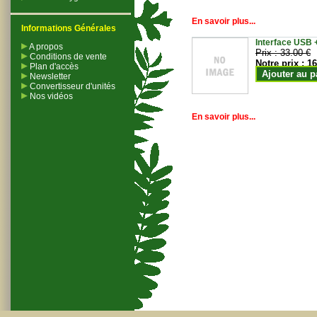
En savoir plus...
Informations Générales
Interface USB +
A propos
Prix :
33.00 €
Conditions de vente
Notre prix :
16
Plan d'accès
Ajouter au p
Newsletter
Convertisseur d'unités
Nos vidéos
En savoir plus...