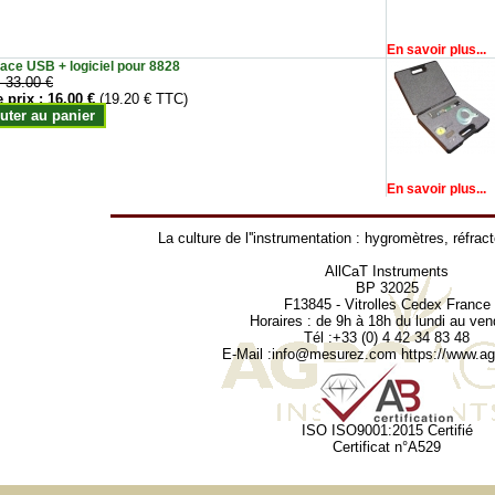
En savoir plus...
face USB + logiciel pour 8828
:
33.00 €
e prix :
16.00 €
(19.20 € TTC)
uter au panier
En savoir plus...
La culture de l''instrumentation :
hygromètres
,
réfrac
AllCaT Instruments
BP 32025
F13845 - Vitrolles Cedex France
Horaires : de 9h à 18h du lundi au ven
Tél :+33 (0) 4 42 34 83 48
E-Mail :
info@mesurez.com
https://www.agr
ISO ISO9001:2015 Certifié
Certificat n°A529