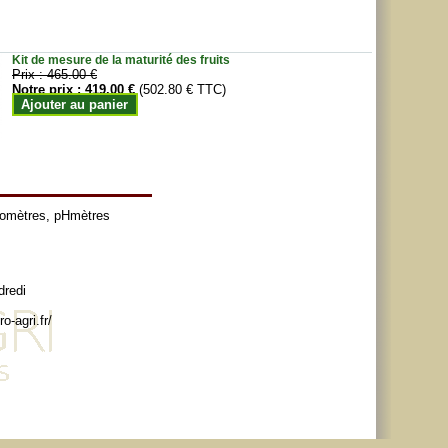
Kit de mesure de la maturité des fruits
Prix :
465.00 €
Notre prix :
419.00 €
(502.80 € TTC)
Ajouter au panier
tomètres
,
pHmètres
dredi
o-agri.fr/