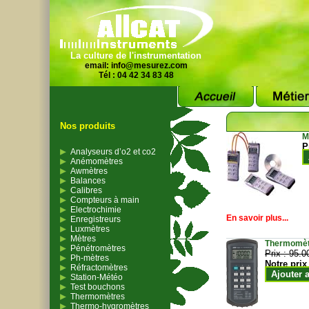
La culture de l'instrumentation
email:
info@mesurez.com
Tél : 04 42 34 83 48
Nos produits
M
P
Analyseurs d’o2 et co2
Anémomètres
Awmètres
Balances
Calibres
Compteurs à main
Electrochimie
En savoir plus...
Enregistreurs
Luxmètres
Mètres
Thermomètr
Pénétromètres
Prix :
95.0
Ph-mètres
Notre prix
Réfractomètres
Ajouter 
Station-Météo
Test bouchons
Thermomètres
Thermo-hygromètres