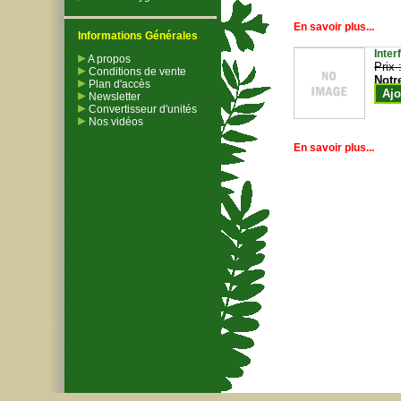
En savoir plus...
Informations Générales
Inter
A propos
Prix 
Conditions de vente
Notr
Plan d'accès
Ajo
Newsletter
Convertisseur d'unités
Nos vidéos
En savoir plus...