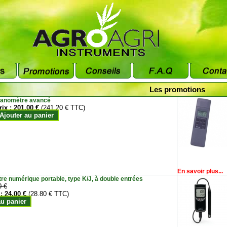
Les promotions
anomètre avancé
rix :
201.00 €
(241.20 € TTC)
Ajouter au panier
En savoir plus...
e numérique portable, type K/J, à double entrées
0 €
 :
24.00 €
(28.80 € TTC)
au panier