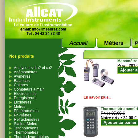
La culture de l'instrumentation
email:
info@mesurez.com
Tél : 04 42 34 83 48
Nos produits
Manomètre
Prix :
201.
Analyseurs d’o2 et co2
Ajouter a
Anémomètres
Awmètres
Balances
Calibres
Compteurs à main
Electrochimie
En savoir plus...
Enregistreurs
Luxmètres
Mètres
Thermomètre numériqu
Pénétromètres
Prix :
95.00 €
Ph-mètres
Notre prix :
24.00 €
Réfractomètres
Ajouter au panier
Station-Météo
Test bouchons
Thermomètres
Thermo-hygromètres