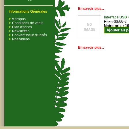
En savoir plus...
Informations Générales
Interface USB +
A propos
Prix :
33.00 €
Conditions de vente
Notre prix :
16
Plan d'accès
Ajouter au p
Newsletter
Convertisseur d'unités
Nos vidéos
En savoir plus...