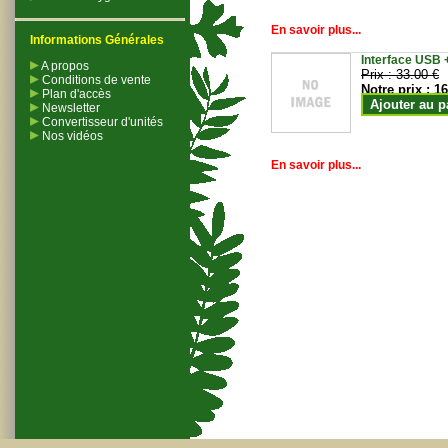
En savoir plus...
Informations Générales
Interface USB +
A propos
Prix :
33.00 €
Conditions de vente
Notre prix :
16
Plan d'accès
Ajouter au p
Newsletter
Convertisseur d'unités
Nos vidéos
En savoir plus...