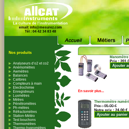
La culture de l'instrumentation
email:
info@mesurez.com
Tél : 04 42 34 83 48
Nos produits
Manomètre
Prix :
201.
Analyseurs d’o2 et co2
Ajouter a
Anémomètres
Awmètres
Balances
Calibres
Compteurs à main
Electrochimie
En savoir plus...
Enregistreurs
Luxmètres
Mètres
Thermomètre numériqu
Pénétromètres
Prix :
95.00 €
Ph-mètres
Notre prix :
24.00 €
Réfractomètres
Ajouter au panier
Station-Météo
Test bouchons
Thermomètres
Thermo-hygromètres