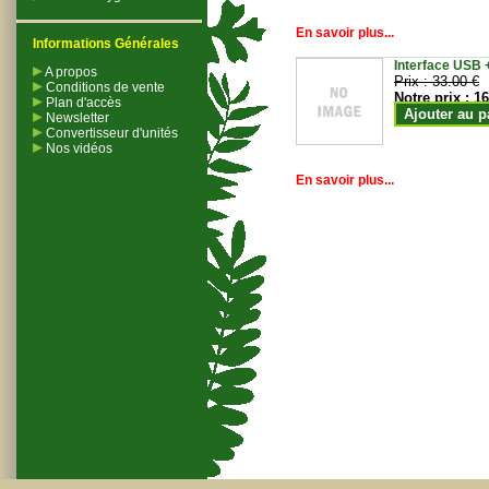
En savoir plus...
Informations Générales
Interface USB +
A propos
Prix :
33.00 €
Conditions de vente
Notre prix :
16
Plan d'accès
Ajouter au p
Newsletter
Convertisseur d'unités
Nos vidéos
En savoir plus...