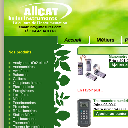
La culture de l'instrumentation
email:
info@mesurez.com
Tél : 04 42 34 83 48
Nos produits
Manomètre
Prix :
201.
Analyseurs d’o2 et co2
Ajouter a
Anémomètres
Awmètres
Balances
Calibres
Compteurs à main
Electrochimie
En savoir plus...
Enregistreurs
Luxmètres
Mètres
Thermomètre numériqu
Pénétromètres
Prix :
95.00 €
Ph-mètres
Notre prix :
24.00 €
Réfractomètres
Ajouter au panier
Station-Météo
Test bouchons
Thermomètres
Thermo-hygromètres