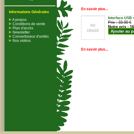
En savoir plus...
Informations Générales
Interface USB +
A propos
Prix :
33.00 €
Conditions de vente
Notre prix :
16
Plan d'accès
Ajouter au p
Newsletter
Convertisseur d'unités
Nos vidéos
En savoir plus...