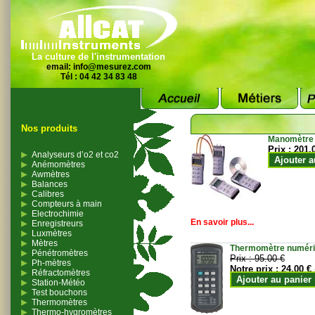
La culture de l'instrumentation
email:
info@mesurez.com
Tél : 04 42 34 83 48
Nos produits
Manomètre
Prix :
201.
Analyseurs d’o2 et co2
Ajouter a
Anémomètres
Awmètres
Balances
Calibres
Compteurs à main
Electrochimie
En savoir plus...
Enregistreurs
Luxmètres
Mètres
Thermomètre numériqu
Pénétromètres
Prix :
95.00 €
Ph-mètres
Notre prix :
24.00 €
Réfractomètres
Ajouter au panier
Station-Météo
Test bouchons
Thermomètres
Thermo-hygromètres