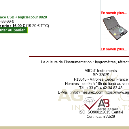
En savoir plus...
face USB + logiciel pour 8828
:
33.00 €
e prix :
16.00 €
(19.20 € TTC)
uter au panier
En savoir plus...
La culture de l''instrumentation :
hygromètres
,
réfrac
AllCaT Instruments
BP 32025
F13845 - Vitrolles Cedex France
Horaires : de 9h à 18h du lundi au ven
Tél :+33 (0) 4 42 34 83 48
E-Mail :
info@mesurez.com
https://www.agr
ISO ISO9001:2015 Certifié
Certificat n°A529