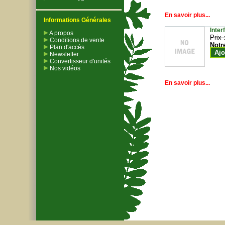
En savoir plus...
Informations Générales
Inter
A propos
Prix 
Conditions de vente
Notr
Plan d'accès
Ajo
Newsletter
Convertisseur d'unités
Nos vidéos
En savoir plus...