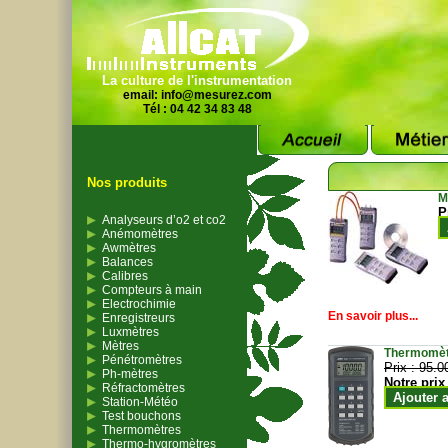
La culture de l'instrumentation
email:
info@mesurez.com
Tél : 04 42 34 83 48
Nos produits
M
P
Analyseurs d’o2 et co2
Anémomètres
Awmètres
Balances
Calibres
Compteurs à main
Electrochimie
En savoir plus...
Enregistreurs
Luxmètres
Mètres
Thermomètr
Pénétromètres
Prix :
95.0
Ph-mètres
Notre prix
Réfractomètres
Ajouter 
Station-Météo
Test bouchons
Thermomètres
Thermo-hygromètres