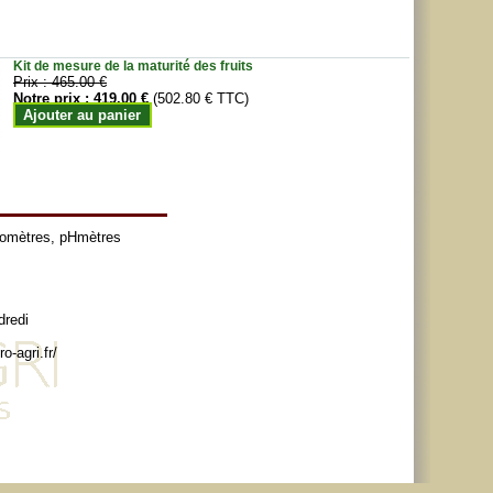
Kit de mesure de la maturité des fruits
Prix :
465.00 €
Notre prix :
419.00 €
(502.80 € TTC)
Ajouter au panier
tomètres
,
pHmètres
dredi
o-agri.fr/