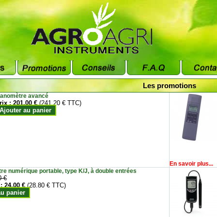
Les promotions
anomètre avancé
rix :
201.00 €
(241.20 € TTC)
Ajouter au panier
En savoir plus...
e numérique portable, type K/J, à double entrées
0 €
 :
24.00 €
(28.80 € TTC)
au panier