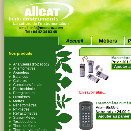
La culture de l'instrumentation
email:
info@mesurez.com
Tél : 04 42 34 83 48
Nos produits
Manomètre
Prix :
201.
Analyseurs d’o2 et co2
Ajouter a
Anémomètres
Awmètres
Balances
Calibres
Compteurs à main
Electrochimie
En savoir plus...
Enregistreurs
Luxmètres
Mètres
Thermomètre numériqu
Pénétromètres
Prix :
95.00 €
Ph-mètres
Notre prix :
24.00 €
Réfractomètres
Ajouter au panier
Station-Météo
Test bouchons
Thermomètres
Thermo-hygromètres