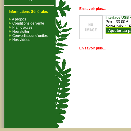
En savoir plus...
Informations Générales
Interface USB +
A propos
Prix :
33.00 €
Conditions de vente
Notre prix :
16
Plan d'accès
Ajouter au p
Newsletter
Convertisseur d'unités
Nos vidéos
En savoir plus...