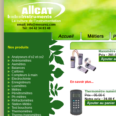
La culture de l'instrumentation
email:
info@mesurez.com
Tél : 04 42 34 83 48
Nos produits
Manomètre
Prix :
201.
Analyseurs d’o2 et co2
Ajouter a
Anémomètres
Awmètres
Balances
Calibres
Compteurs à main
Electrochimie
En savoir plus...
Enregistreurs
Luxmètres
Mètres
Thermomètre numériqu
Pénétromètres
Prix :
95.00 €
Ph-mètres
Notre prix :
24.00 €
Réfractomètres
Ajouter au panier
Station-Météo
Test bouchons
Thermomètres
Thermo-hygromètres