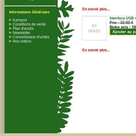
En savoir plus...
Informations Générales
Interface USB +
A propos
Prix :
33.00 €
Conditions de vente
Notre prix :
16
Plan d'accès
Ajouter au p
Newsletter
Convertisseur d'unités
Nos vidéos
En savoir plus...