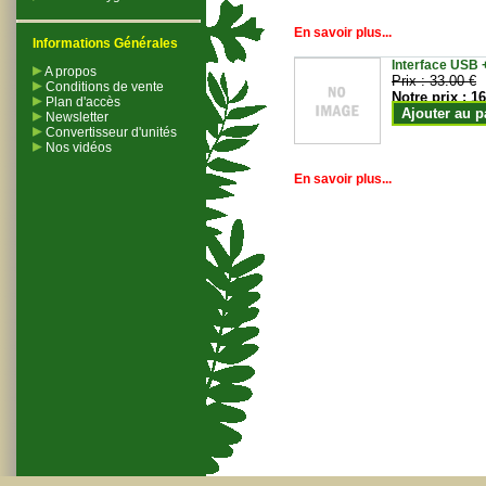
En savoir plus...
Informations Générales
Interface USB +
A propos
Prix :
33.00 €
Conditions de vente
Notre prix :
16
Plan d'accès
Ajouter au p
Newsletter
Convertisseur d'unités
Nos vidéos
En savoir plus...