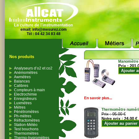
La culture de l'instrumentation
email:
info@mesurez.com
Tél : 04 42 34 83 48
Nos produits
Manomètre
Prix :
201.
Analyseurs d’o2 et co2
Ajouter a
Anémomètres
Awmètres
Balances
Calibres
Compteurs à main
Electrochimie
En savoir plus...
Enregistreurs
Luxmètres
Mètres
Thermomètre numériqu
Pénétromètres
Prix :
95.00 €
Ph-mètres
Notre prix :
24.00 €
Réfractomètres
Ajouter au panier
Station-Météo
Test bouchons
Thermomètres
Thermo-hygromètres