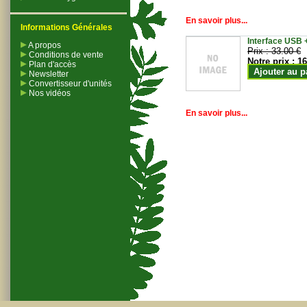
En savoir plus...
Informations Générales
Interface USB +
A propos
Prix :
33.00 €
Conditions de vente
Notre prix :
16
Plan d'accès
Ajouter au p
Newsletter
Convertisseur d'unités
Nos vidéos
En savoir plus...