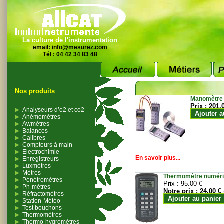
La culture de l'instrumentation
email:
info@mesurez.com
Tél : 04 42 34 83 48
Nos produits
Manomètre
Prix :
201.
Analyseurs d’o2 et co2
Ajouter a
Anémomètres
Awmètres
Balances
Calibres
Compteurs à main
Electrochimie
En savoir plus...
Enregistreurs
Luxmètres
Mètres
Thermomètre numériqu
Pénétromètres
Prix :
95.00 €
Ph-mètres
Notre prix :
24.00 €
Réfractomètres
Ajouter au panier
Station-Météo
Test bouchons
Thermomètres
Thermo-hygromètres