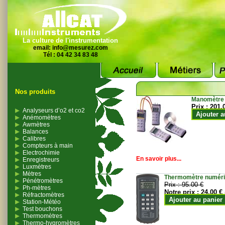
La culture de l'instrumentation
email:
info@mesurez.com
Tél : 04 42 34 83 48
Nos produits
Manomètre
Prix :
201.
Analyseurs d’o2 et co2
Ajouter a
Anémomètres
Awmètres
Balances
Calibres
Compteurs à main
Electrochimie
En savoir plus...
Enregistreurs
Luxmètres
Mètres
Thermomètre numériqu
Pénétromètres
Prix :
95.00 €
Ph-mètres
Notre prix :
24.00 €
Réfractomètres
Ajouter au panier
Station-Météo
Test bouchons
Thermomètres
Thermo-hygromètres