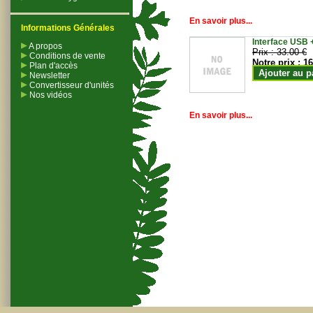
En savoir plus...
Informations Générales
Interface USB +
A propos
Prix :
33.00 €
Conditions de vente
Notre prix :
16
Plan d'accès
Ajouter au p
Newsletter
Convertisseur d'unités
Nos vidéos
En savoir plus...