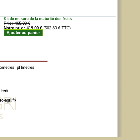
Kit de mesure de la maturité des fruits
Prix :
465.00 €
Notre prix :
419.00 €
(502.80 € TTC)
Ajouter au panier
tomètres
,
pHmètres
dredi
o-agri.fr/