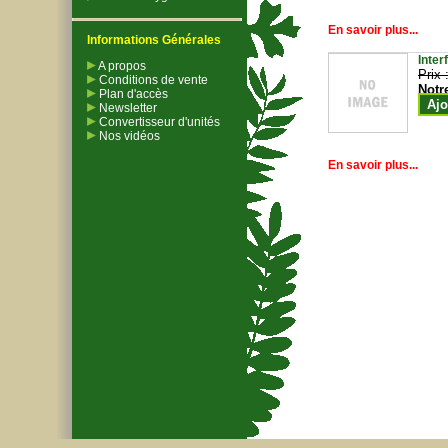
En savoir plus...
Informations Générales
Inter
A propos
Prix 
Conditions de vente
Notr
Plan d'accès
Ajo
Newsletter
Convertisseur d'unités
Nos vidéos
En savoir plus...