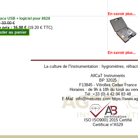
En savoir plus...
face USB + logiciel pour 8828
:
33.00 €
e prix :
16.00 €
(19.20 € TTC)
uter au panier
En savoir plus...
La culture de l''instrumentation :
hygromètres
,
réfrac
AllCaT Instruments
BP 32025
F13845 - Vitrolles Cedex France
Horaires : de 9h à 18h du lundi au ven
Tél :+33 (0) 4 42 34 83 48
E-Mail :
info@mesurez.com
https://www.agr
ISO ISO9001:2015 Certifié
Certificat n°A529