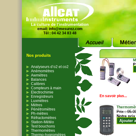
La culture de l'instrumentation
email:
info@mesurez.com
Tél : 04 42 34 83 48
Nos produits
M
P
Analyseurs d’o2 et co2
Anémomètres
Awmètres
Balances
Calibres
Compteurs à main
Electrochimie
En savoir plus...
Enregistreurs
Luxmètres
Mètres
Thermomètr
Pénétromètres
Prix :
95.0
Ph-mètres
Notre prix
Réfractomètres
Ajouter 
Station-Météo
Test bouchons
Thermomètres
Thermo-hygromètres