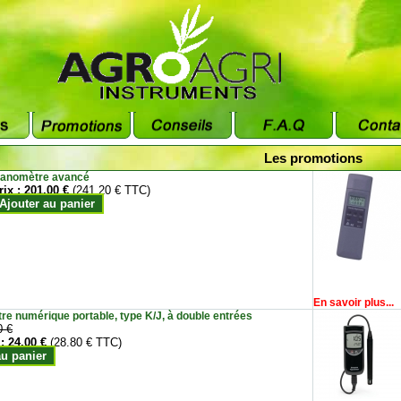
Les promotions
anomètre avancé
rix :
201.00 €
(241.20 € TTC)
Ajouter au panier
En savoir plus...
e numérique portable, type K/J, à double entrées
0 €
 :
24.00 €
(28.80 € TTC)
au panier