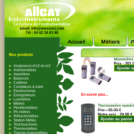
La culture de l'instrumentation
email:
info@mesurez.com
Tél : 04 42 34 83 48
Nos produits
Manomètre
Prix :
201.
Analyseurs d’o2 et co2
Ajouter a
Anémomètres
Awmètres
Balances
Calibres
Compteurs à main
Electrochimie
En savoir plus...
Enregistreurs
Luxmètres
Mètres
Thermomètre numériqu
Pénétromètres
Prix :
95.00 €
Ph-mètres
Notre prix :
24.00 €
Réfractomètres
Ajouter au panier
Station-Météo
Test bouchons
Thermomètres
Thermo-hygromètres