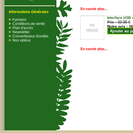
En savoir plus...
Informations Générales
Interface USB +
A propos
Prix :
33.00 €
Conditions de vente
Notre prix :
16
Plan d'accès
Ajouter au p
Newsletter
Convertisseur d'unités
Nos vidéos
En savoir plus...