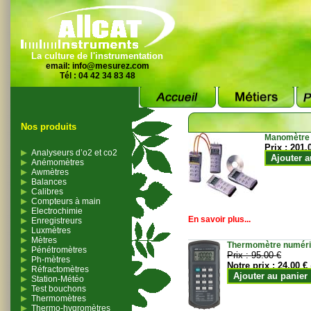
La culture de l'instrumentation
email:
info@mesurez.com
Tél : 04 42 34 83 48
Nos produits
Manomètre
Prix :
201.
Analyseurs d’o2 et co2
Ajouter a
Anémomètres
Awmètres
Balances
Calibres
Compteurs à main
Electrochimie
En savoir plus...
Enregistreurs
Luxmètres
Mètres
Thermomètre numériqu
Pénétromètres
Prix :
95.00 €
Ph-mètres
Notre prix :
24.00 €
Réfractomètres
Ajouter au panier
Station-Météo
Test bouchons
Thermomètres
Thermo-hygromètres