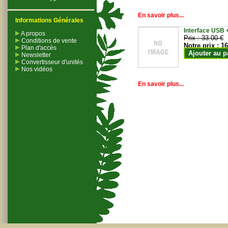
En savoir plus...
Informations Générales
Interface USB +
A propos
Prix :
33.00 €
Conditions de vente
Notre prix :
16
Plan d'accès
Ajouter au p
Newsletter
Convertisseur d'unités
Nos vidéos
En savoir plus...