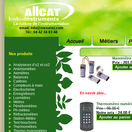
La culture de l'instrumentation
email:
info@mesurez.com
Tél : 04 42 34 83 48
Nos produits
Manomètre
Prix :
201.
Analyseurs d’o2 et co2
Ajouter a
Anémomètres
Awmètres
Balances
Calibres
Compteurs à main
Electrochimie
En savoir plus...
Enregistreurs
Luxmètres
Mètres
Thermomètre numériqu
Pénétromètres
Prix :
95.00 €
Ph-mètres
Notre prix :
24.00 €
Réfractomètres
Ajouter au panier
Station-Météo
Test bouchons
Thermomètres
Thermo-hygromètres