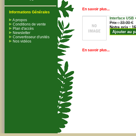
En savoir plus...
Informations Générales
Interface USB +
A propos
Prix :
33.00 €
Conditions de vente
Notre prix :
16
Plan d'accès
Ajouter au p
Newsletter
Convertisseur d'unités
Nos vidéos
En savoir plus...