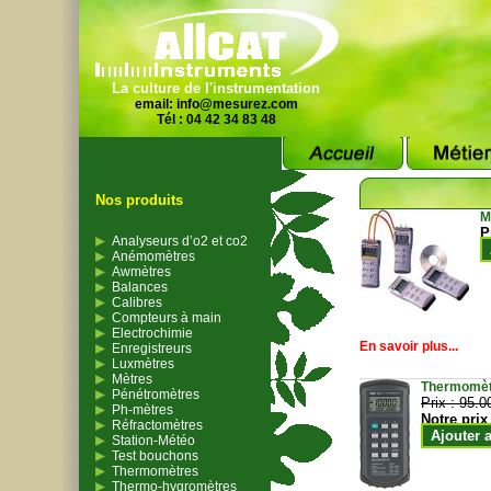
La culture de l'instrumentation
email:
info@mesurez.com
Tél : 04 42 34 83 48
Nos produits
M
P
Analyseurs d’o2 et co2
Anémomètres
Awmètres
Balances
Calibres
Compteurs à main
Electrochimie
En savoir plus...
Enregistreurs
Luxmètres
Mètres
Thermomètr
Pénétromètres
Prix :
95.0
Ph-mètres
Notre prix
Réfractomètres
Ajouter 
Station-Météo
Test bouchons
Thermomètres
Thermo-hygromètres