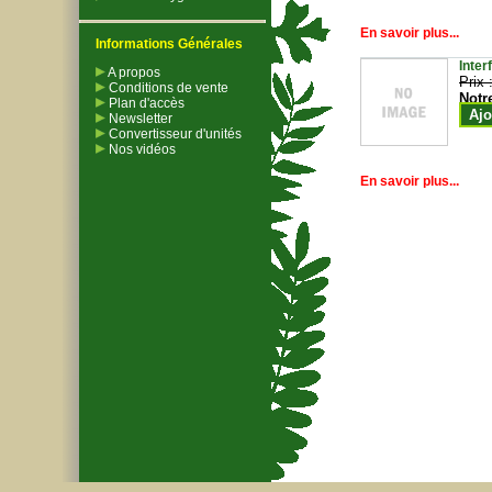
En savoir plus...
Informations Générales
Inter
A propos
Prix 
Conditions de vente
Notr
Plan d'accès
Ajo
Newsletter
Convertisseur d'unités
Nos vidéos
En savoir plus...