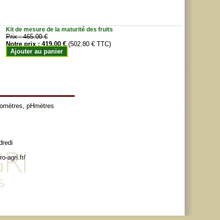
Kit de mesure de la maturité des fruits
Prix :
465.00 €
Notre prix :
419.00 €
(502.80 € TTC)
Ajouter au panier
tomètres
,
pHmètres
dredi
o-agri.fr/