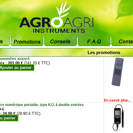
Les promotions
anomètre avancé
rix :
201.00 €
(241.20 € TTC)
Ajouter au panier
En savoir plus...
e numérique portable, type K/J, à double entrées
0 €
 :
24.00 €
(28.80 € TTC)
au panier