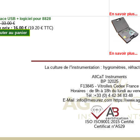
En savoir plus...
face USB + logiciel pour 8828
:
33.00 €
e prix :
16.00 €
(19.20 € TTC)
uter au panier
En savoir plus...
La culture de l''instrumentation :
hygromètres
,
réfrac
AllCaT Instruments
BP 32025
F13845 - Vitrolles Cedex France
Horaires : de 9h à 18h du lundi au ven
Tél :+33 (0) 4 42 34 83 48
E-Mail :
info@mesurez.com
https://www.agr
ISO ISO9001:2015 Certifié
Certificat n°A529