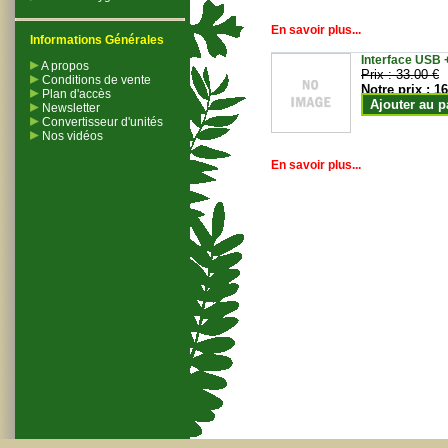
En savoir plus...
Informations Générales
Interface USB +
A propos
Prix :
33.00 €
Conditions de vente
Notre prix :
16
Plan d'accès
Ajouter au p
Newsletter
Convertisseur d'unités
Nos vidéos
En savoir plus...