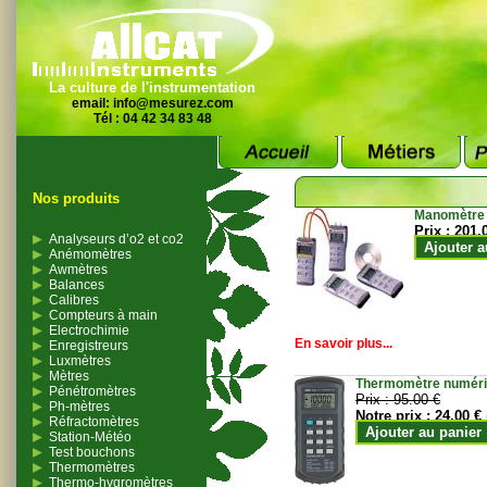
La culture de l'instrumentation
email:
info@mesurez.com
Tél : 04 42 34 83 48
Nos produits
Manomètre
Prix :
201.
Analyseurs d’o2 et co2
Ajouter a
Anémomètres
Awmètres
Balances
Calibres
Compteurs à main
Electrochimie
En savoir plus...
Enregistreurs
Luxmètres
Mètres
Thermomètre numériqu
Pénétromètres
Prix :
95.00 €
Ph-mètres
Notre prix :
24.00 €
Réfractomètres
Ajouter au panier
Station-Météo
Test bouchons
Thermomètres
Thermo-hygromètres