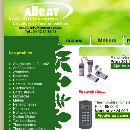
La culture de l'instrumentation
email:
info@mesurez.com
Tél : 04 42 34 83 48
Nos produits
Manomètre
Prix :
201.
Analyseurs d’o2 et co2
Ajouter a
Anémomètres
Awmètres
Balances
Calibres
Compteurs à main
Electrochimie
En savoir plus...
Enregistreurs
Luxmètres
Mètres
Thermomètre numériqu
Pénétromètres
Prix :
95.00 €
Ph-mètres
Notre prix :
24.00 €
Réfractomètres
Ajouter au panier
Station-Météo
Test bouchons
Thermomètres
Thermo-hygromètres