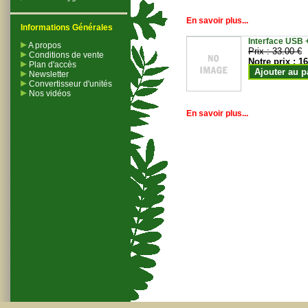
En savoir plus...
Informations Générales
Interface USB +
A propos
Prix :
33.00 €
Conditions de vente
Notre prix :
16
Plan d'accès
Ajouter au p
Newsletter
Convertisseur d'unités
Nos vidéos
En savoir plus...