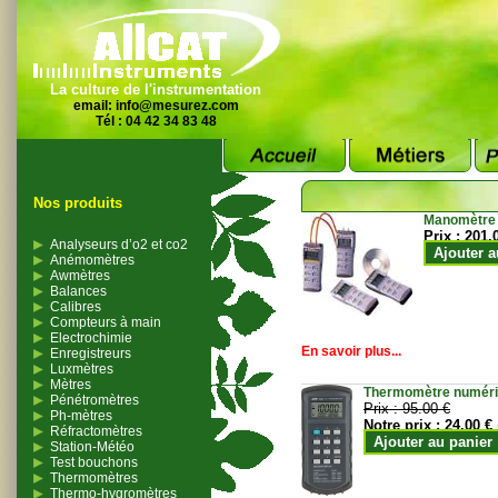
La culture de l'instrumentation
email:
info@mesurez.com
Tél : 04 42 34 83 48
Nos produits
Manomètre
Prix :
201.
Analyseurs d’o2 et co2
Ajouter a
Anémomètres
Awmètres
Balances
Calibres
Compteurs à main
Electrochimie
En savoir plus...
Enregistreurs
Luxmètres
Mètres
Thermomètre numériqu
Pénétromètres
Prix :
95.00 €
Ph-mètres
Notre prix :
24.00 €
Réfractomètres
Ajouter au panier
Station-Météo
Test bouchons
Thermomètres
Thermo-hygromètres