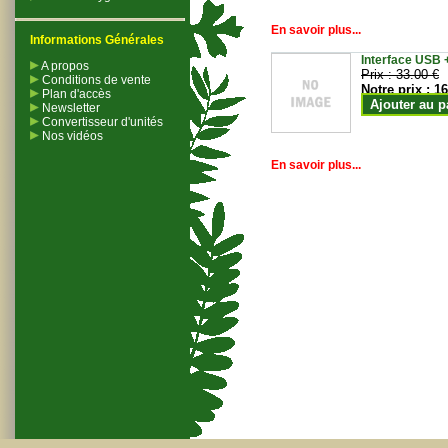
En savoir plus...
Informations Générales
Interface USB +
A propos
Prix :
33.00 €
Conditions de vente
Notre prix :
16
Plan d'accès
Ajouter au p
Newsletter
Convertisseur d'unités
Nos vidéos
En savoir plus...