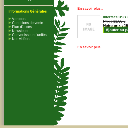
En savoir plus...
Informations Générales
Interface USB +
A propos
Prix :
33.00 €
Conditions de vente
Notre prix :
16
Plan d'accès
Ajouter au p
Newsletter
Convertisseur d'unités
Nos vidéos
En savoir plus...