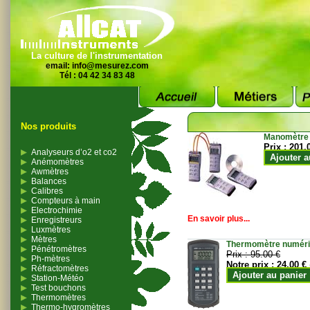
La culture de l'instrumentation
email:
info@mesurez.com
Tél : 04 42 34 83 48
Nos produits
Manomètre
Prix :
201.
Analyseurs d’o2 et co2
Ajouter a
Anémomètres
Awmètres
Balances
Calibres
Compteurs à main
Electrochimie
En savoir plus...
Enregistreurs
Luxmètres
Mètres
Thermomètre numériqu
Pénétromètres
Prix :
95.00 €
Ph-mètres
Notre prix :
24.00 €
Réfractomètres
Ajouter au panier
Station-Météo
Test bouchons
Thermomètres
Thermo-hygromètres