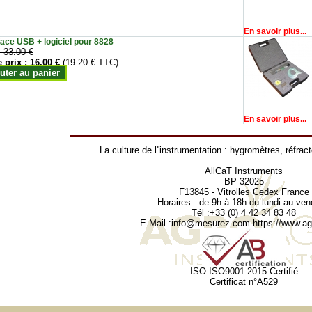
En savoir plus...
face USB + logiciel pour 8828
:
33.00 €
e prix :
16.00 €
(19.20 € TTC)
uter au panier
En savoir plus...
La culture de l''instrumentation :
hygromètres
,
réfrac
AllCaT Instruments
BP 32025
F13845 - Vitrolles Cedex France
Horaires : de 9h à 18h du lundi au ven
Tél :+33 (0) 4 42 34 83 48
E-Mail :
info@mesurez.com
https://www.agr
ISO ISO9001:2015 Certifié
Certificat n°A529