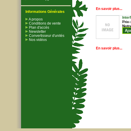
En savoir plus...
Informations Générales
Inter
A propos
Prix 
Conditions de vente
Notr
Plan d'accès
Ajo
Newsletter
Convertisseur d'unités
Nos vidéos
En savoir plus...