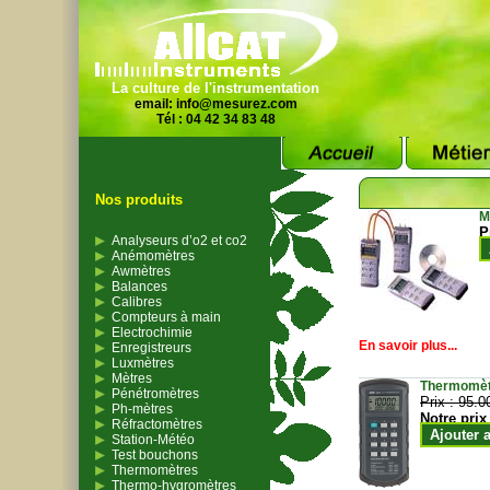
La culture de l'instrumentation
email:
info@mesurez.com
Tél : 04 42 34 83 48
Nos produits
M
P
Analyseurs d’o2 et co2
Anémomètres
Awmètres
Balances
Calibres
Compteurs à main
Electrochimie
En savoir plus...
Enregistreurs
Luxmètres
Mètres
Thermomètr
Pénétromètres
Prix :
95.0
Ph-mètres
Notre prix
Réfractomètres
Ajouter 
Station-Météo
Test bouchons
Thermomètres
Thermo-hygromètres