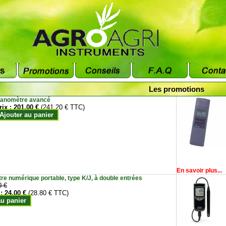
Les promotions
anomètre avancé
rix :
201.00 €
(241.20 € TTC)
Ajouter au panier
En savoir plus...
e numérique portable, type K/J, à double entrées
0 €
 :
24.00 €
(28.80 € TTC)
au panier