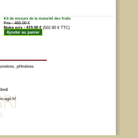
Kit de mesure de la maturité des fruits
Prix :
465.00 €
Notre prix :
419.00 €
(502.80 € TTC)
Ajouter au panier
tomètres
,
pHmètres
dredi
o-agri.fr/