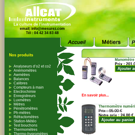
La culture de l'instrumentation
email:
info@mesurez.com
Tél : 04 42 34 83 48
Nos produits
Manomètre
Prix :
201.
Analyseurs d’o2 et co2
Ajouter a
Anémomètres
Awmètres
Balances
Calibres
Compteurs à main
Electrochimie
En savoir plus...
Enregistreurs
Luxmètres
Mètres
Thermomètre numériqu
Pénétromètres
Prix :
95.00 €
Ph-mètres
Notre prix :
24.00 €
Réfractomètres
Ajouter au panier
Station-Météo
Test bouchons
Thermomètres
Thermo-hygromètres