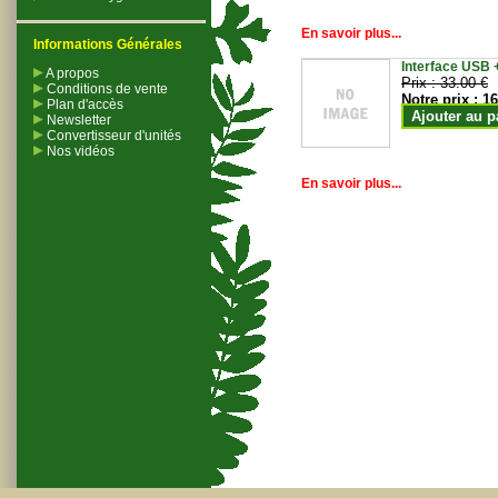
En savoir plus...
Informations Générales
Interface USB +
A propos
Prix :
33.00 €
Conditions de vente
Notre prix :
16
Plan d'accès
Ajouter au p
Newsletter
Convertisseur d'unités
Nos vidéos
En savoir plus...