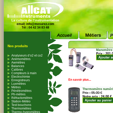
La culture de l'instrumentation
email:
info@mesurez.com
Tél : 04 42 34 83 48
Nos produits
Manomètre
Prix :
201.
Analyseurs d’o2 et co2
Ajouter a
Anémomètres
Awmètres
Balances
Calibres
Compteurs à main
Electrochimie
En savoir plus...
Enregistreurs
Luxmètres
Mètres
Thermomètre numériqu
Pénétromètres
Prix :
95.00 €
Ph-mètres
Notre prix :
24.00 €
Réfractomètres
Ajouter au panier
Station-Météo
Test bouchons
Thermomètres
Thermo-hygromètres