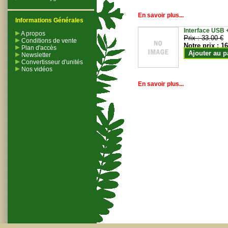
En savoir plus...
Informations Générales
Interface USB +
A propos
Prix :
33.00 €
Conditions de vente
Notre prix :
16
Plan d'accès
Ajouter au p
Newsletter
Convertisseur d'unités
Nos vidéos
En savoir plus...