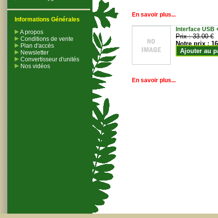
En savoir plus...
Informations Générales
Interface USB +
A propos
Prix :
33.00 €
Conditions de vente
Notre prix :
16
Plan d'accès
Ajouter au p
Newsletter
Convertisseur d'unités
Nos vidéos
En savoir plus...