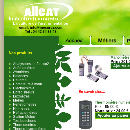
La culture de l'instrumentation
email:
info@mesurez.com
Tél : 04 42 34 83 48
Nos produits
Manomètre
Prix :
201.
Analyseurs d’o2 et co2
Ajouter a
Anémomètres
Awmètres
Balances
Calibres
Compteurs à main
Electrochimie
En savoir plus...
Enregistreurs
Luxmètres
Mètres
Thermomètre numériqu
Pénétromètres
Prix :
95.00 €
Ph-mètres
Notre prix :
24.00 €
Réfractomètres
Ajouter au panier
Station-Météo
Test bouchons
Thermomètres
Thermo-hygromètres