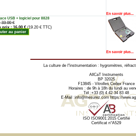
En savoir plus...
face USB + logiciel pour 8828
:
33.00 €
e prix :
16.00 €
(19.20 € TTC)
uter au panier
En savoir plus...
La culture de l''instrumentation :
hygromètres
,
réfrac
AllCaT Instruments
BP 32025
F13845 - Vitrolles Cedex France
Horaires : de 9h à 18h du lundi au ven
Tél :+33 (0) 4 42 34 83 48
E-Mail :
info@mesurez.com
https://www.agr
ISO ISO9001:2015 Certifié
Certificat n°A529