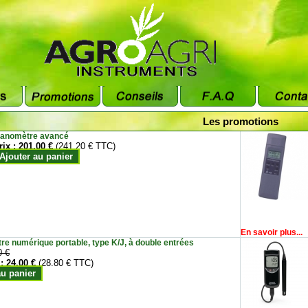
Les promotions
anomètre avancé
rix :
201.00 €
(241.20 € TTC)
Ajouter au panier
En savoir plus...
e numérique portable, type K/J, à double entrées
0 €
 :
24.00 €
(28.80 € TTC)
au panier