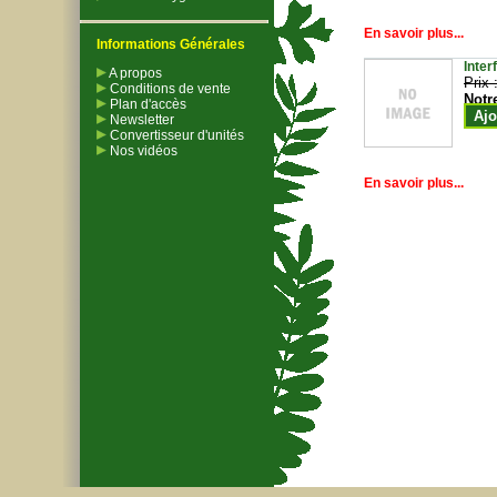
En savoir plus...
Informations Générales
Inter
A propos
Prix 
Conditions de vente
Notr
Plan d'accès
Ajo
Newsletter
Convertisseur d'unités
Nos vidéos
En savoir plus...