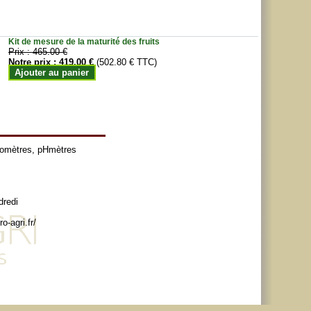
Kit de mesure de la maturité des fruits
Prix :
465.00 €
Notre prix :
419.00 €
(502.80 € TTC)
Ajouter au panier
tomètres
,
pHmètres
dredi
o-agri.fr/