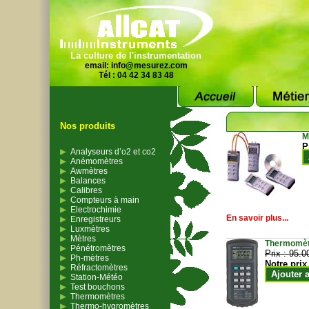
La culture de l'instrumentation
email:
info@mesurez.com
Tél : 04 42 34 83 48
Nos produits
M
P
Analyseurs d’o2 et co2
Anémomètres
Awmètres
Balances
Calibres
Compteurs à main
Electrochimie
En savoir plus...
Enregistreurs
Luxmètres
Mètres
Thermomètr
Pénétromètres
Prix :
95.0
Ph-mètres
Notre prix
Réfractomètres
Ajouter 
Station-Météo
Test bouchons
Thermomètres
Thermo-hygromètres