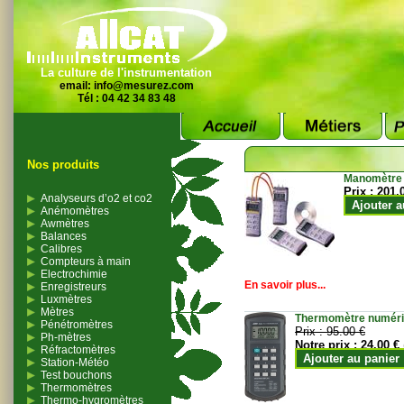
La culture de l'instrumentation
email:
info@mesurez.com
Tél : 04 42 34 83 48
Nos produits
Manomètre
Prix :
201.
Analyseurs d’o2 et co2
Ajouter a
Anémomètres
Awmètres
Balances
Calibres
Compteurs à main
Electrochimie
En savoir plus...
Enregistreurs
Luxmètres
Mètres
Thermomètre numériqu
Pénétromètres
Prix :
95.00 €
Ph-mètres
Notre prix :
24.00 €
Réfractomètres
Ajouter au panier
Station-Météo
Test bouchons
Thermomètres
Thermo-hygromètres