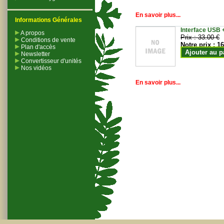
En savoir plus...
Informations Générales
Interface USB +
A propos
Prix :
33.00 €
Conditions de vente
Notre prix :
16
Plan d'accès
Ajouter au p
Newsletter
Convertisseur d'unités
Nos vidéos
En savoir plus...