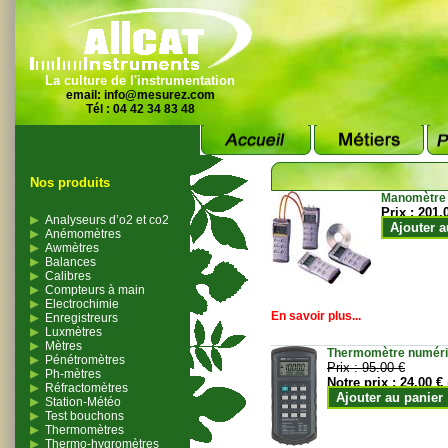
La culture de l'instrumentation
email:
info@mesurez.com
Tél : 04 42 34 83 48
Nos produits
Manomètre
Prix :
201.
Analyseurs d’o2 et co2
Ajouter a
Anémomètres
Awmètres
Balances
Calibres
Compteurs à main
Electrochimie
En savoir plus...
Enregistreurs
Luxmètres
Mètres
Thermomètre numériqu
Pénétromètres
Prix :
95.00 €
Ph-mètres
Notre prix :
24.00 €
Réfractomètres
Ajouter au panier
Station-Météo
Test bouchons
Thermomètres
Thermo-hygromètres