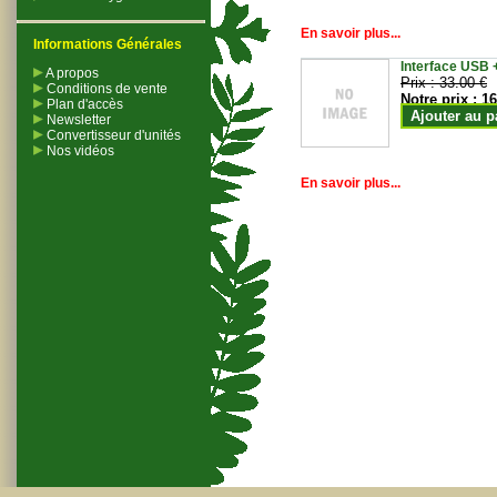
En savoir plus...
Informations Générales
Interface USB +
A propos
Prix :
33.00 €
Conditions de vente
Notre prix :
16
Plan d'accès
Ajouter au p
Newsletter
Convertisseur d'unités
Nos vidéos
En savoir plus...