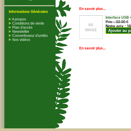
En savoir plus...
Informations Générales
Interface USB +
A propos
Prix :
33.00 €
Conditions de vente
Notre prix :
16
Plan d'accès
Ajouter au p
Newsletter
Convertisseur d'unités
Nos vidéos
En savoir plus...