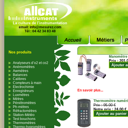
La culture de l'instrumentation
email:
info@mesurez.com
Tél : 04 42 34 83 48
Nos produits
Manomètre
Prix :
201.
Analyseurs d’o2 et co2
Ajouter a
Anémomètres
Awmètres
Balances
Calibres
Compteurs à main
Electrochimie
En savoir plus...
Enregistreurs
Luxmètres
Mètres
Thermomètre numériqu
Pénétromètres
Prix :
95.00 €
Ph-mètres
Notre prix :
24.00 €
Réfractomètres
Ajouter au panier
Station-Météo
Test bouchons
Thermomètres
Thermo-hygromètres