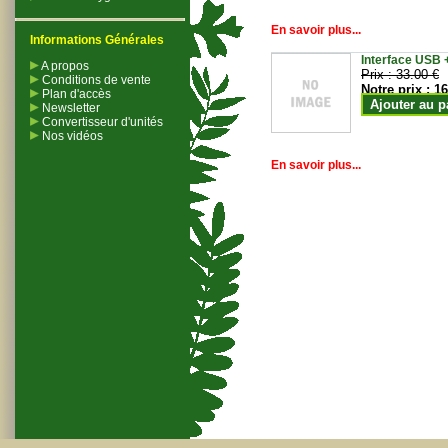
En savoir plus...
Informations Générales
Interface USB +
A propos
Prix :
33.00 €
Conditions de vente
Notre prix :
16
Plan d'accès
Ajouter au p
Newsletter
Convertisseur d'unités
Nos vidéos
En savoir plus...