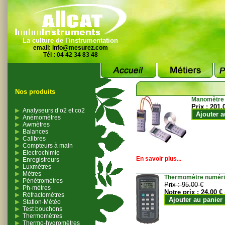
La culture de l'instrumentation
email:
info@mesurez.com
Tél : 04 42 34 83 48
Nos produits
Manomètre
Prix :
201.
Analyseurs d’o2 et co2
Ajouter a
Anémomètres
Awmètres
Balances
Calibres
Compteurs à main
Electrochimie
En savoir plus...
Enregistreurs
Luxmètres
Mètres
Thermomètre numériqu
Pénétromètres
Prix :
95.00 €
Ph-mètres
Notre prix :
24.00 €
Réfractomètres
Ajouter au panier
Station-Météo
Test bouchons
Thermomètres
Thermo-hygromètres