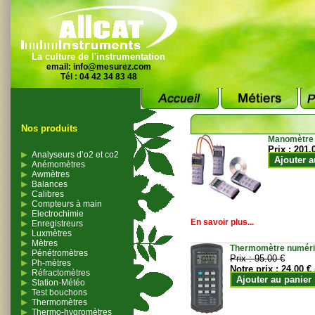
La culture de l'instrumentation
email:
info@mesurez.com
Tél : 04 42 34 83 48
Nos produits
Manomètre
Prix :
201.
Analyseurs d’o2 et co2
Ajouter a
Anémomètres
Awmètres
Balances
Calibres
Compteurs à main
Electrochimie
En savoir plus...
Enregistreurs
Luxmètres
Mètres
Thermomètre numériqu
Pénétromètres
Prix :
95.00 €
Ph-mètres
Notre prix :
24.00 €
Réfractomètres
Ajouter au panier
Station-Météo
Test bouchons
Thermomètres
Thermo-hygromètres