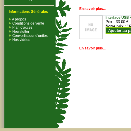
En savoir plus...
Informations Générales
Interface USB +
A propos
Prix :
33.00 €
Conditions de vente
Notre prix :
16
Plan d'accès
Ajouter au p
Newsletter
Convertisseur d'unités
Nos vidéos
En savoir plus...