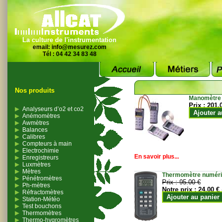
La culture de l'instrumentation
email:
info@mesurez.com
Tél : 04 42 34 83 48
Nos produits
Manomètre
Prix :
201.
Analyseurs d’o2 et co2
Ajouter a
Anémomètres
Awmètres
Balances
Calibres
Compteurs à main
Electrochimie
En savoir plus...
Enregistreurs
Luxmètres
Mètres
Thermomètre numériqu
Pénétromètres
Prix :
95.00 €
Ph-mètres
Notre prix :
24.00 €
Réfractomètres
Ajouter au panier
Station-Météo
Test bouchons
Thermomètres
Thermo-hygromètres