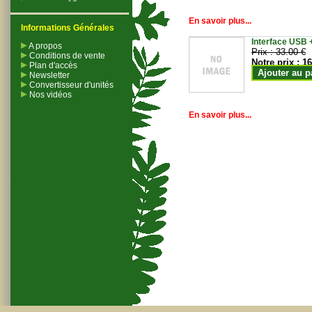
En savoir plus...
Informations Générales
Interface USB +
A propos
Prix :
33.00 €
Conditions de vente
Notre prix :
16
Plan d'accès
Ajouter au p
Newsletter
Convertisseur d'unités
Nos vidéos
En savoir plus...