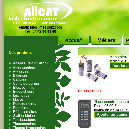
La culture de l'instrumentation
email:
info@mesurez.com
Tél : 04 42 34 83 48
Nos produits
Manomètre
Prix :
201.
Analyseurs d’o2 et co2
Ajouter a
Anémomètres
Awmètres
Balances
Calibres
Compteurs à main
Electrochimie
En savoir plus...
Enregistreurs
Luxmètres
Mètres
Thermomètre numériqu
Pénétromètres
Prix :
95.00 €
Ph-mètres
Notre prix :
24.00 €
Réfractomètres
Ajouter au panier
Station-Météo
Test bouchons
Thermomètres
Thermo-hygromètres