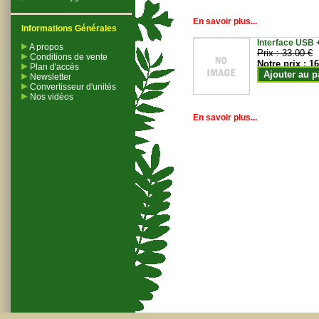
En savoir plus...
Informations Générales
Interface USB +
A propos
Prix :
33.00 €
Conditions de vente
Notre prix :
16
Plan d'accès
Ajouter au p
Newsletter
Convertisseur d'unités
Nos vidéos
En savoir plus...