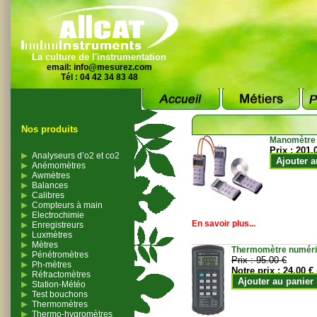
La culture de l'instrumentation
email:
info@mesurez.com
Tél : 04 42 34 83 48
Nos produits
Manomètre
Prix :
201.
Analyseurs d’o2 et co2
Ajouter a
Anémomètres
Awmètres
Balances
Calibres
Compteurs à main
Electrochimie
En savoir plus...
Enregistreurs
Luxmètres
Mètres
Thermomètre numériqu
Pénétromètres
Prix :
95.00 €
Ph-mètres
Notre prix :
24.00 €
Réfractomètres
Ajouter au panier
Station-Météo
Test bouchons
Thermomètres
Thermo-hygromètres