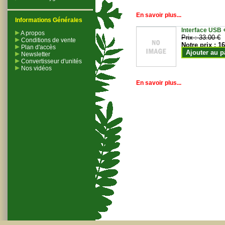
En savoir plus...
Informations Générales
Interface USB +
A propos
Prix :
33.00 €
Conditions de vente
Notre prix :
16
Plan d'accès
Ajouter au p
Newsletter
Convertisseur d'unités
Nos vidéos
En savoir plus...