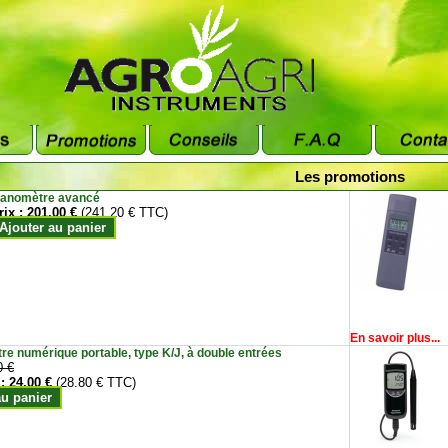
Les promotions
anomètre avancé
rix :
201.00 €
(241.20 € TTC)
Ajouter au panier
En savoir plus...
e numérique portable, type K/J, à double entrées
0 €
 :
24.00 €
(28.80 € TTC)
au panier