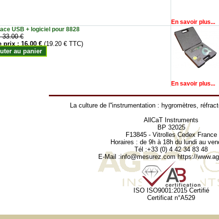
En savoir plus...
face USB + logiciel pour 8828
:
33.00 €
e prix :
16.00 €
(19.20 € TTC)
uter au panier
En savoir plus...
La culture de l''instrumentation :
hygromètres
,
réfrac
AllCaT Instruments
BP 32025
F13845 - Vitrolles Cedex France
Horaires : de 9h à 18h du lundi au ven
Tél :+33 (0) 4 42 34 83 48
E-Mail :
info@mesurez.com
https://www.agr
ISO ISO9001:2015 Certifié
Certificat n°A529