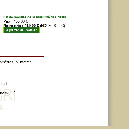
Kit de mesure de la maturité des fruits
Prix :
465.00 €
Notre prix :
419.00 €
(502.80 € TTC)
Ajouter au panier
tomètres
,
pHmètres
dredi
o-agri.fr/