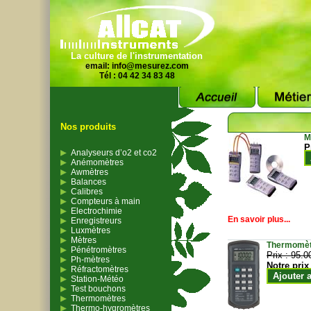
La culture de l'instrumentation
email:
info@mesurez.com
Tél : 04 42 34 83 48
Nos produits
M
P
Analyseurs d’o2 et co2
Anémomètres
Awmètres
Balances
Calibres
Compteurs à main
Electrochimie
En savoir plus...
Enregistreurs
Luxmètres
Mètres
Thermomètr
Pénétromètres
Prix :
95.0
Ph-mètres
Notre prix
Réfractomètres
Ajouter 
Station-Météo
Test bouchons
Thermomètres
Thermo-hygromètres