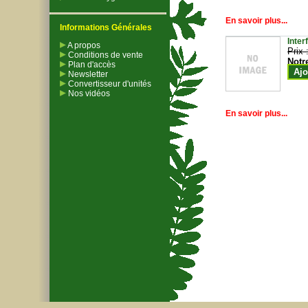
En savoir plus...
Informations Générales
Inter
A propos
Prix 
Conditions de vente
Notr
Plan d'accès
Ajo
Newsletter
Convertisseur d'unités
Nos vidéos
En savoir plus...