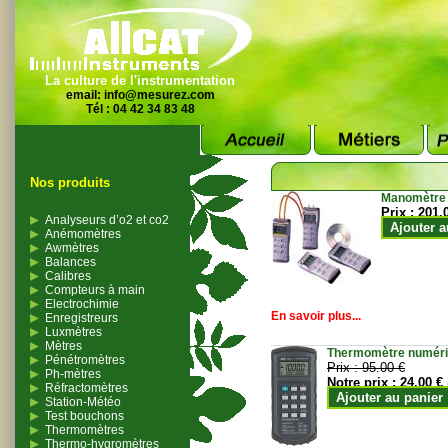
La culture de l'instrumentation
email:
info@mesurez.com
Tél : 04 42 34 83 48
Nos produits
Manomètre
Prix :
201.
Analyseurs d’o2 et co2
Ajouter a
Anémomètres
Awmètres
Balances
Calibres
Compteurs à main
Electrochimie
En savoir plus...
Enregistreurs
Luxmètres
Mètres
Thermomètre numériqu
Pénétromètres
Prix :
95.00 €
Ph-mètres
Notre prix :
24.00 €
Réfractomètres
Ajouter au panier
Station-Météo
Test bouchons
Thermomètres
Thermo-hygromètres