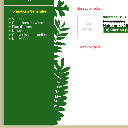
En savoir plus...
Informations Générales
Interface USB +
A propos
Prix :
33.00 €
Conditions de vente
Notre prix :
16
Plan d'accès
Ajouter au p
Newsletter
Convertisseur d'unités
Nos vidéos
En savoir plus...